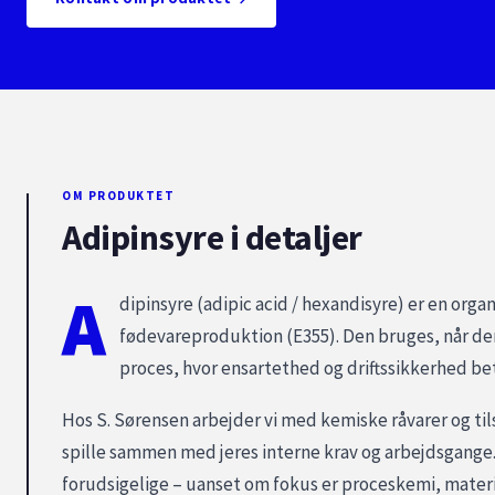
OM PRODUKTET
Adipinsyre i detaljer
A
dipinsyre (adipic acid / hexandisyre) er en org
fødevareproduktion (E355). Den bruges, når der
proces, hvor ensartethed og driftssikkerhed be
Hos S. Sørensen arbejder vi med kemiske råvarer og ti
spille sammen med jeres interne krav og arbejdsgange. 
forudsigelige – uanset om fokus er proceskemi, materi