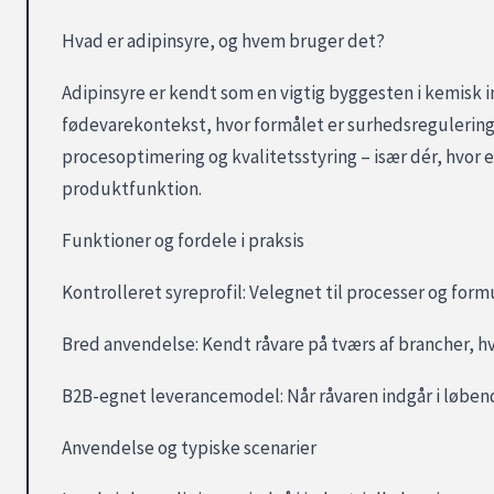
Hvad er adipinsyre, og hvem bruger det?
Adipinsyre er kendt som en vigtig byggesten i kemisk i
fødevarekontekst, hvor formålet er surhedsregulering.
procesoptimering og kvalitetsstyring – især dér, hvor 
produktfunktion.
Funktioner og fordele i praksis
Kontrolleret syreprofil: Velegnet til processer og formu
Bred anvendelse: Kendt råvare på tværs af brancher, hvi
B2B-egnet leverancemodel: Når råvaren indgår i løbende
Anvendelse og typiske scenarier