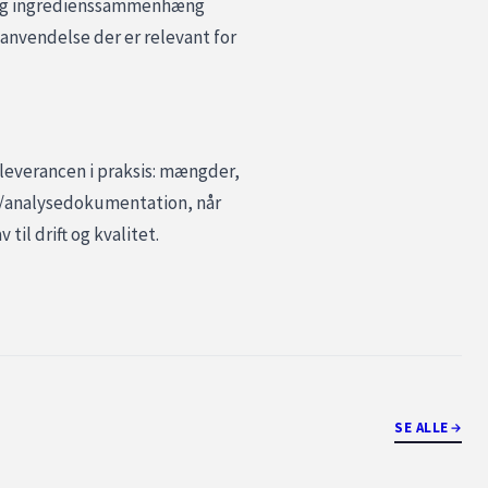
e- og ingredienssammenhæng
 anvendelse der er relevant for
 leverancen i praksis: mængder,
s-/analysedokumentation, når
til drift og kvalitet.
SE ALLE