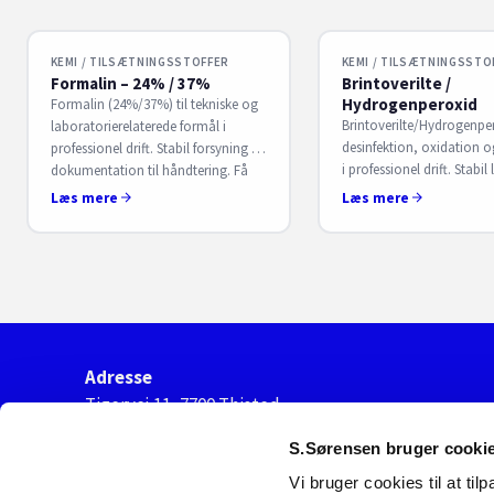
KEMI / TILSÆTNINGSSTOFFER
KEMI / TILSÆTNINGSSTO
Formalin – 24% / 37%
Brintoverilte /
Hydrogenperoxid
Formalin (24%/37%) til tekniske og
Brintoverilte/Hydrogenper
laboratorierelaterede formål i
desinfektion, oxidation o
professionel drift. Stabil forsyning og
i professionel drift. Stabil
dokumentation til håndtering. Få
og dokumentation. Få B2
B2B-aftale hos S. Sørensen.
Læs mere
Læs mere
hos S. Sørensen.
Adresse
Tigervej 11, 7700 Thisted
cvr. nr.
S.Sørensen bruger cooki
44921944
Vi bruger cookies til at til