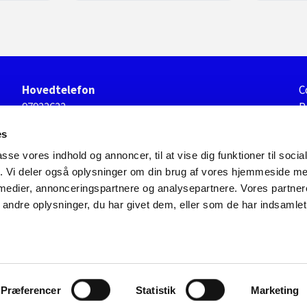
Hovedtelefon
C
97922622
P
S
Hovedmail
es
s.sorensen@s-sorensen.dk
passe vores indhold og annoncer, til at vise dig funktioner til soci
fik. Vi deler også oplysninger om din brug af vores hjemmeside m
 medier, annonceringspartnere og analysepartnere. Vores partne
ndre oplysninger, du har givet dem, eller som de har indsamlet 
Præferencer
Statistik
Marketing
Designet og udviklet af Kompas360