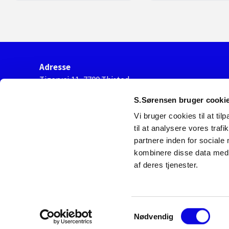
Adresse
Tigervej 11, 7700 Thisted
cvr. nr.
S.Sørensen bruger cooki
44921944
Vi bruger cookies til at til
til at analysere vores tra
partnere inden for sociale
kombinere disse data med a
af deres tjenester.
Samtykkevalg
Nødvendig