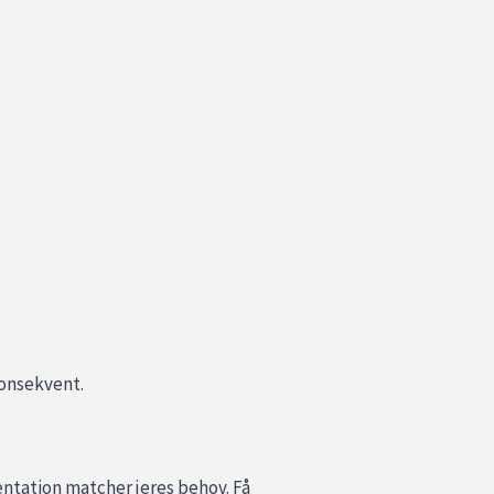
konsekvent.
ntation matcher jeres behov. Få