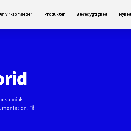
Om virksomheden
Produkter
Bæredygtighed
Nyhed
rid
or salmiak
kumentation. Få