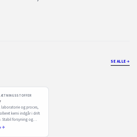
SE ALLE
LSÆTNINGSSTOFFER
r
l laboratorie og proces,
lleret kemi indgår i drift
. Stabil forsyning og
ion til rutiner. Få B2B-
e
S. Sørensen.