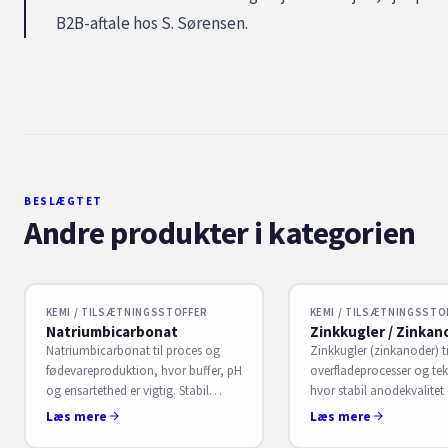
B2B-aftale hos S. Sørensen.
BESLÆGTET
Andre produkter i kategorien
KEMI / TILSÆTNINGSSTOFFER
KEMI / TILSÆTNINGSSTO
Natriumbicarbonat
Zinkkugler / Zinkan
Natriumbicarbonat til proces og
Zinkkugler (zinkanoder) ti
fødevareproduktion, hvor buffer, pH
overfladeprocesser og tekn
og ensartethed er vigtig. Stabil
hvor stabil anodekvalitet e
råvare til rutiner og planlagt forbrug.
Ensartet forbrug og forsy
Læs mere
Læs mere
Få B2B-aftale hos S. Sørensen.
B2B-aftale hos S. Sørense