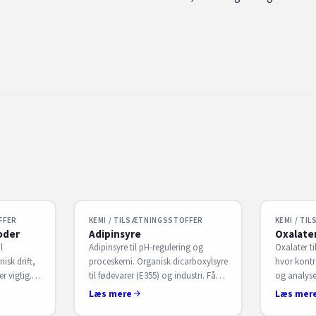
FFER
KEMI / TILSÆTNINGSSTOFFER
KEMI / TI
oder
Adipinsyre
Oxalate
l
Adipinsyre til pH-regulering og
Oxalater ti
isk drift,
proceskemi. Organisk dicarboxylsyre
hvor kontro
r vigtig.
til fødevarer (E355) og industri. Få
og analyse
ning. Få
B2B-aftale hos S. Sørensen.
dokumentat
Læs mere
Læs mer
n.
aftale hos 