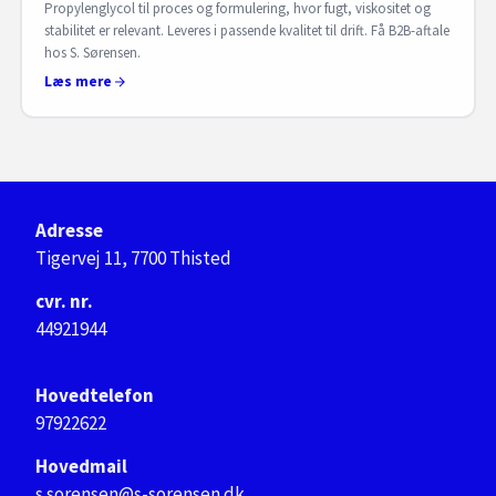
Propylenglycol til proces og formulering, hvor fugt, viskositet og
stabilitet er relevant. Leveres i passende kvalitet til drift. Få B2B-aftale
hos S. Sørensen.
Læs mere
Adresse
Tigervej 11, 7700 Thisted
cvr. nr.
44921944
Hovedtelefon
97922622
Hovedmail
s.sorensen@s-sorensen.dk