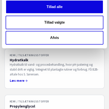
Tillad alle
KEMI / TILSÆTNINGSSTOFFER
Oxalsyre
Oxalsyre til tekniske og industrielle formål, hvor syre bruges i
Tillad valgte
afrensning og proces. Stabil forsyning og dokumentation til
håndtering. Få B2B-aftale hos S. Sørensen.
Læs mere
Afvis
KEMI / TILSÆTNINGSSTOFFER
Hydratkalk
Hydratkalk til vand- og procesbehandling, hvor pH-justering og
stabil drift er vigtig. Velegnet til planlagte rutiner og forbrug. Få B2B-
aftale hos S. Sørensen.
Læs mere
KEMI / TILSÆTNINGSSTOFFER
Propylenglycol