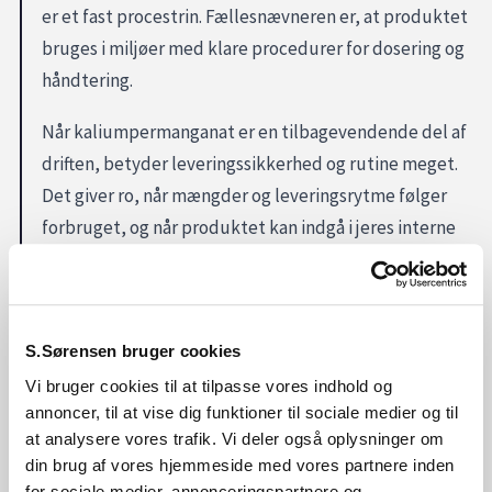
er et fast procestrin. Fællesnævneren er, at produktet
bruges i miljøer med klare procedurer for dosering og
håndtering.
Når kaliumpermanganat er en tilbagevendende del af
driften, betyder leveringssikkerhed og rutine meget.
Det giver ro, når mængder og leveringsrytme følger
forbruget, og når produktet kan indgå i jeres interne
dokumentationsflow. Samtidig kræver produktet, at
opbevaring og brug følger jeres procedurer, så
håndteringen er ensartet på tværs af skift og
S.Sørensen bruger cookies
medarbejdere.
Vi bruger cookies til at tilpasse vores indhold og
Skal I bruge kaliumpermanganat?
annoncer, til at vise dig funktioner til sociale medier og til
at analysere vores trafik. Vi deler også oplysninger om
Hvis kaliumpermanganat indgår i jeres vand- eller
din brug af vores hjemmeside med vores partnere inden
procesbehandling, hjælper S. Sørensen med at få
for sociale medier, annonceringspartnere og