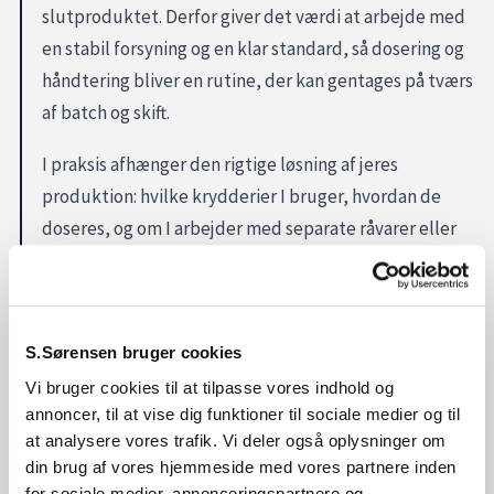
slutproduktet. Derfor giver det værdi at arbejde med
en stabil forsyning og en klar standard, så dosering og
håndtering bliver en rutine, der kan gentages på tværs
af batch og skift.
I praksis afhænger den rigtige løsning af jeres
produktion: hvilke krydderier I bruger, hvordan de
doseres, og om I arbejder med separate råvarer eller
færdige blandinger. Mange virksomheder ønsker at
reducere kompleksiteten og samle indkøb i et mere
ensartet setup, så bestilling, lager og produktion
S.Sørensen bruger cookies
bliver lettere at styre.
Vi bruger cookies til at tilpasse vores indhold og
Skal I bruge krydderier?
annoncer, til at vise dig funktioner til sociale medier og til
at analysere vores trafik. Vi deler også oplysninger om
Hvis krydderier er en fast del af jeres opskrifter,
din brug af vores hjemmeside med vores partnere inden
hjælper S. Sørensen med at afklare løsning og
for sociale medier, annonceringspartnere og