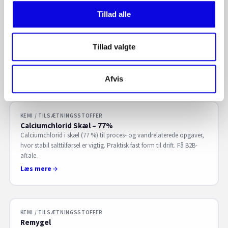
Tillad alle
KEMI / TILSÆTNINGSSTOFFER
Dextrose
Dextrose til fødevareproduktion og ingrediensformulering, hvor
Tillad valgte
sødme og funktionelle egenskaber indgår. Stabil kvalitet og
leverance. Få B2B-aftale hos S. Sørensen.
Læs mere
Afvis
KEMI / TILSÆTNINGSSTOFFER
Calciumchlorid Skæl – 77%
Calciumchlorid i skæl (77 %) til proces- og vandrelaterede opgaver,
hvor stabil salttilførsel er vigtig. Praktisk fast form til drift. Få B2B-
aftale.
Læs mere
KEMI / TILSÆTNINGSSTOFFER
Remygel