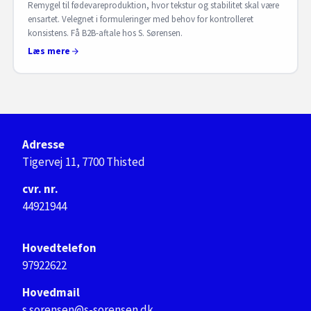
Remygel til fødevareproduktion, hvor tekstur og stabilitet skal være
ensartet. Velegnet i formuleringer med behov for kontrolleret
konsistens. Få B2B-aftale hos S. Sørensen.
Læs mere
Adresse
Tigervej 11, 7700 Thisted
cvr. nr.
44921944
Hovedtelefon
97922622
Hovedmail
s.sorensen@s-sorensen.dk