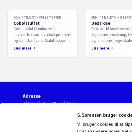
KEMI / TILSÆTNINGSSTOFFER
KEMI / TILSÆTNINGSSTO
Coboltsulfat
Dextrose
Coboltsulfat til industrielle
Dextrose til fødevarepro
anvendelser som overfladeprocesser
ingrediensformulering, h
og kemiske råvarer. Stabil leverance
og funktionelle egenskabe
med dokumentation til drift. Få B2B-
Stabil kvalitet og leveran
Læs mere
Læs mere
aftale hos S. Sørensen.
aftale hos S. Sørensen.
Adresse
Tigervej 11, 7700 Thisted
cvr. nr.
S.Sørensen bruger cooki
44921944
Vi bruger cookies til at til
til at analysere vores tra