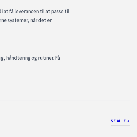
t få leverancen til at passe til
rne systemer, når det er
g, håndtering og rutiner. Få
SE ALLE