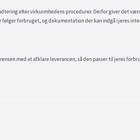
ering efter virksomhedens procedurer. Derfor giver det værdi a
 følger forbruget, og dokumentation der kan indgå i jeres inte
rensen med at afklare leverancen, så den passer til jeres forbru