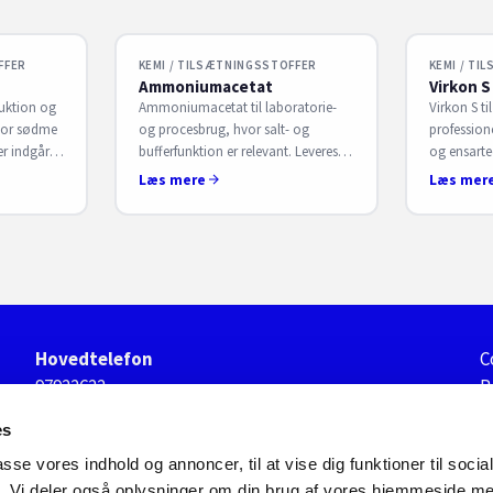
FFER
KEMI / TILSÆTNINGSSTOFFER
KEMI / TI
Ammoniumacetat
Virkon S
duktion og
Ammoniumacetat til laboratorie-
Virkon S til
vor sødme
og procesbrug, hvor salt- og
professione
r indgår.
bufferfunktion er relevant. Leveres
og ensarted
ce. Få B2B-
med dokumentation efter behov. Få
Velegnet ti
Læs mere
Læs mer
B2B-aftale hos S. Sørensen.
B2B-aftale
Hovedtelefon
C
97922622
P
S
Hovedmail
es
s.sorensen@s-sorensen.dk
passe vores indhold og annoncer, til at vise dig funktioner til soci
fik. Vi deler også oplysninger om din brug af vores hjemmeside m