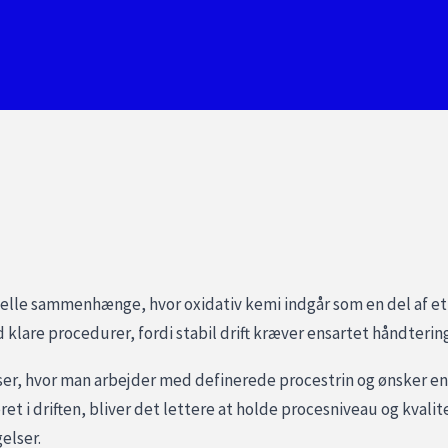
rielle sammenhænge, hvor oxidativ kemi indgår som en del af et
d klare procedurer, fordi stabil drift kræver ensartet håndterin
sser, hvor man arbejder med definerede procestrin og ønsker en 
t i driften, bliver det lettere at holde procesniveau og kvalite
elser.