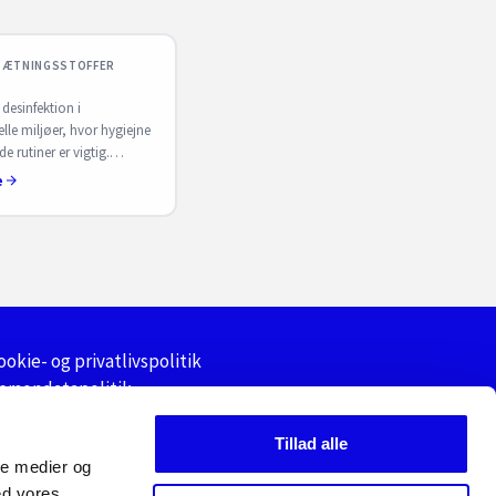
LSÆTNINGSSTOFFER
 desinfektion i
lle miljøer, hvor hygiejne
e rutiner er vigtig.
l planlagt brug og drift. Få
e
 hos S. Sørensen.
ookie- og privatlivspolitik
ersondatapolitik
algs-og leveringsbetingelser
Tillad alle
ale medier og
ed vores