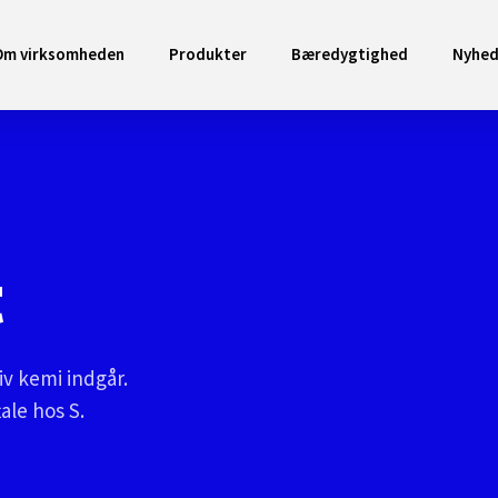
Om virksomheden
Produkter
Bæredygtighed
Nyhed
t
iv kemi indgår.
tale hos S.