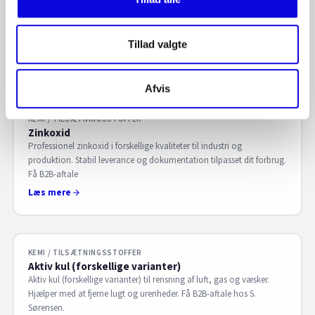
Gerbersyre til laboratorie- og analysearbejde, hvor Gerber-metoden
indgår i rutiner. Stabil forsyning til QC og drift. Få B2B-aftale hos S.
Sørensen.
Tillad valgte
Læs mere
Afvis
KEMI / TILSÆTNINGSSTOFFER
Zinkoxid
Professionel zinkoxid i forskellige kvaliteter til industri og
produktion. Stabil leverance og dokumentation tilpasset dit forbrug.
Få B2B-aftale
Læs mere
KEMI / TILSÆTNINGSSTOFFER
Aktiv kul (forskellige varianter)
Aktiv kul (forskellige varianter) til rensning af luft, gas og væsker.
Hjælper med at fjerne lugt og urenheder. Få B2B-aftale hos S.
Sørensen.