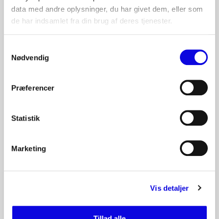
data med andre oplysninger, du har givet dem, eller som
de har indsamlet fra din brug af deres tjenester.
Samtykkevalg
Nødvendig
SE ALLE
BESLÆGTET
Andre produkter i kategorien
Præferencer
KEMI / TILSÆTNINGSSTOFFER
Statistik
Natriummetasilikat
Natriummetasilikat til industriel rengøring og proceskemi, hvor
alkalinitet og effektiv afrensning er vigtig. Stabil råvare til drift. Få
Marketing
B2B-aftale hos S. Sørensen.
Læs mere
Vis detaljer
KEMI / TILSÆTNINGSSTOFFER
Gerbersyre
Tillad alle