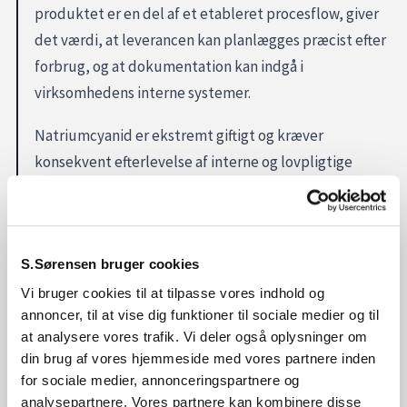
produktet er en del af et etableret procesflow, giver
det værdi, at leverancen kan planlægges præcist efter
forbrug, og at dokumentation kan indgå i
virksomhedens interne systemer.
Natriumcyanid er ekstremt giftigt og kræver
konsekvent efterlevelse af interne og lovpligtige
procedurer for håndtering, opbevaring og sikkerhed.
Leverance og brug skal altid ske inden for jeres
godkendte rammer og kompetenceområde.
S.Sørensen bruger cookies
Skal I bruge natriumcyanid?
Vi bruger cookies til at tilpasse vores indhold og
annoncer, til at vise dig funktioner til sociale medier og til
Hvis natriumcyanid indgår i en specialproces hos jer,
at analysere vores trafik. Vi deler også oplysninger om
hjælper S. Sørensen med at afklare leverancen inden
din brug af vores hjemmeside med vores partnere inden
for jeres krav til sikker håndtering, planlagt forbrug og
for sociale medier, annonceringspartnere og
analysepartnere. Vores partnere kan kombinere disse
dokumentation. Få B2B-aftale hos S. Sørensen.