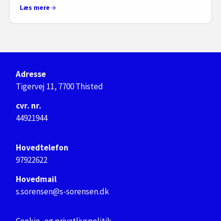
Læs mere
Adresse
Tigervej 11, 7700 Thisted
cvr. nr.
44921944
Hovedtelefon
97922622
Hovedmail
s.sorensen@s-sorensen.dk
Cookie- og privatlivspolitik