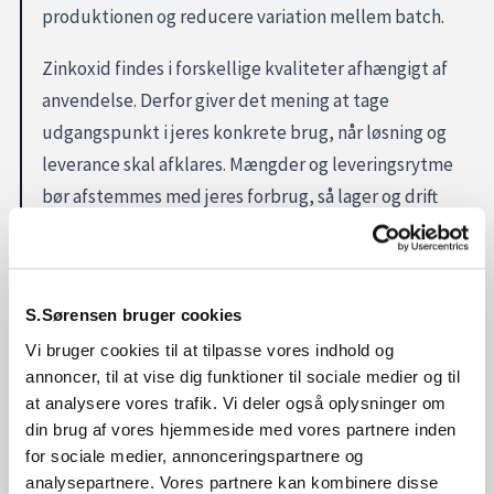
produktionen og reducere variation mellem batch.
Zinkoxid findes i forskellige kvaliteter afhængigt af
anvendelse. Derfor giver det mening at tage
udgangspunkt i jeres konkrete brug, når løsning og
leverance skal afklares. Mængder og leveringsrytme
bør afstemmes med jeres forbrug, så lager og drift
hænger sammen, og dokumentation kan indgå i jeres
interne systemer, når det er relevant.
Skal I bruge zinkoxid?
S.Sørensen bruger cookies
Vi bruger cookies til at tilpasse vores indhold og
Hvis zinkoxid indgår i jeres proces eller produktion,
annoncer, til at vise dig funktioner til sociale medier og til
hjælper S. Sørensen med at afklare kvalitet og
at analysere vores trafik. Vi deler også oplysninger om
leverance, så det passer til jeres rutiner og forbrug. Få
din brug af vores hjemmeside med vores partnere inden
for sociale medier, annonceringspartnere og
B2B-aftale hos S. Sørensen.
analysepartnere. Vores partnere kan kombinere disse