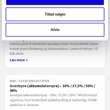
neutralisering og kemisk kontrol er vigtig. Stabil råvare til drift. Få
B2B-aftale hos S. Sørensen.
Læs mere
Tillad valgte
Afvis
KEMI / TILSÆTNINGSSTOFFER
Kaliumcyanid
Kaliumcyanid til industrielle specialprocesser i kontrollerede miljøer.
Kræver stram håndtering og dokumentation. Leveres til erhverv. Få
B2B-aftale.
Læs mere
KEMI / TILSÆTNINGSSTOFFER
Svovlsyre (akkumulatorsyre) – 20% / 37,5% / 50% /
96%
Svovlsyre (akkumulatorsyre) – 20% / 37,5% / 50% / 96% til industri
og proces, hvor kontrolleret syrebehandling er nødvendig. Få B2B-
aftale hos S. Sørensen.