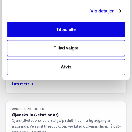
ØVRIGE PRODUKTER
Overtræksdragte
Vis detaljer
Overtræksdragte til beskyttelse og hygiejne i produktion, rengøring
og service. Nemme at skifte og bruge i zoner og rutiner. Få B2B-
aftale hos S. Sørensen.
Tillad alle
Læs mere
Tillad valgte
ØVRIGE PRODUKTER
Beklædning – éngangs
Afvis
Engangsbeklædning til hygiejne og beskyttelse i produktion og
rengøring. Praktisk til skift og zoner. Få B2B-aftale hos S. Sørensen.
Læs mere
ØVRIGE PRODUKTER
Øjenskylle (-stationer)
Øjenskyllestationer til førstehjælp i drift, hvor hurtig adgang er
afgørende. Velegnet til produktion, værksted og kemimiljøer. Få B2B-