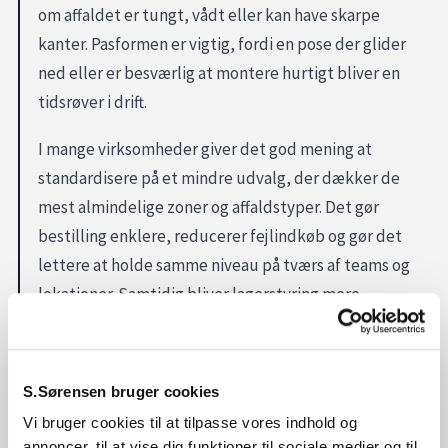
om affaldet er tungt, vådt eller kan have skarpe
kanter. Pasformen er vigtig, fordi en pose der glider
ned eller er besværlig at montere hurtigt bliver en
tidsrøver i drift.
I mange virksomheder giver det god mening at
standardisere på et mindre udvalg, der dækker de
mest almindelige zoner og affaldstyper. Det gør
bestilling enklere, reducerer fejlindkøb og gør det
lettere at holde samme niveau på tværs af teams og
lokationer. Samtidig bliver lagerstyring mere
overskuelig, når man ikke har “for mange varianter i
spil”.
S.Sørensen bruger cookies
Affaldsposer bliver ofte valgt sammen med øvrige
Vi bruger cookies til at tilpasse vores indhold og
forbrugsvarer, så leverancen kan planlægges efter
annoncer, til at vise dig funktioner til sociale medier og til