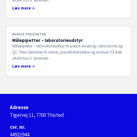
aftale hos S. Sørensen.
Læs mere
ØVRIGE PRODUKTER
Målepipetter – laboratorieudstyr
Målepipetter – laboratorieudstyr til præcis dosering i laboratorie og
QC. Flere størrelser til rutiner, prøveforberedelse og analyse. Få B2B-
aftale hos S. Sørensen.
Læs mere
Adresse
Tigervej 11, 7700 Thisted
cvr. nr.
44921944