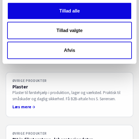
Tillad alle
ØVRIGE PRODUKTER
Affaldsstativ
Tillad valgte
Affaldsstativ til effektiv affaldsopsamling i produktion, lager og
værksted. Hurtig poseudskiftning og stabil opsamling. Få B2B-aftale
hos S. Sørensen.
Afvis
Læs mere
ØVRIGE PRODUKTER
Plaster
Plaster til førstehjælp i produktion, lager og værksted. Praktisk til
småskader og daglig sikkerhed. Få B2B-aftale hos S. Sørensen.
Læs mere
ØVRIGE PRODUKTER