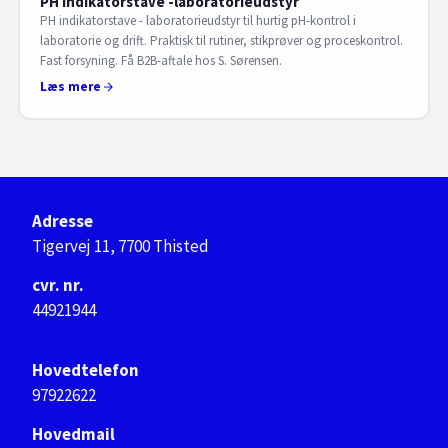
PH indikatorstave -laboratorieudstyr
PH indikatorstave - laboratorieudstyr til hurtig pH-kontrol i
laboratorie og drift. Praktisk til rutiner, stikprøver og proceskontrol.
Fast forsyning. Få B2B-aftale hos S. Sørensen.
Læs mere
Adresse
Tigervej 11, 7700 Thisted
cvr. nr.
44921944
Hovedtelefon
97922622
Hovedmail