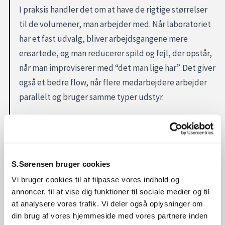
I praksis handler det om at have de rigtige størrelser
til de volumener, man arbejder med. Når laboratoriet
har et fast udvalg, bliver arbejdsgangene mere
ensartede, og man reducerer spild og fejl, der opstår,
når man improviserer med “det man lige har”. Det giver
også et bedre flow, når flere medarbejdere arbejder
parallelt og bruger samme typer udstyr.
Plastmålebægre indgår ofte som en forbrugsvare, hvor
tilgængelighed betyder meget. Når leverancen er
planlagt efter forbrug, undgår man afbrydelser, og
laboratoriet kan holde et stabilt tempo i daglige
S.Sørensen bruger cookies
rutiner.
Vi bruger cookies til at tilpasse vores indhold og
annoncer, til at vise dig funktioner til sociale medier og til
Skal I bruge Plastmålebægre?
at analysere vores trafik. Vi deler også oplysninger om
din brug af vores hjemmeside med vores partnere inden