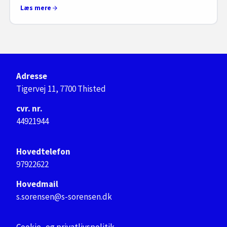
Læs mere
Adresse
Tigervej 11, 7700 Thisted
cvr. nr.
44921944
Hovedtelefon
97922622
Hovedmail
s.sorensen@s-sorensen.dk
Cookie- og privatlivspolitik