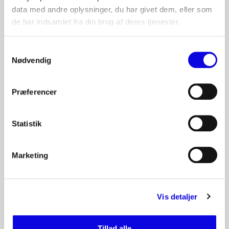
data med andre oplysninger, du har givet dem, eller som
de har indsamlet fra din brug af deres tjenester.
Samtykkevalg
Nødvendig
SE ALLE
BESLÆGTET
Andre produkter i kategorien
Præferencer
KEMI / TILSÆTNINGSSTOFFER
Statistik
Natriumpercarbonat
Natriumpercarbonat til rengøring og proces, hvor iltbaseret
oxidation og effektiv afrensning er relevant. Stabil råvare til planlagt
Marketing
drift. Få B2B-aftale hos S. Sørensen.
Læs mere
Vis detaljer
KEMI / TILSÆTNINGSSTOFFER
Ammoniakopløsning / Salmiakspiritus
Tillad alle