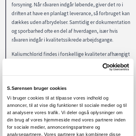
forsyning. Når råvaren indgår løbende, giver det ro i
driften at have en planlagt leverance, så forbruget kan
dækkes uden afbrydelser. Samtidig er dokumentation
og sporbarhed ofte en del af hverdagen, især hvis
råvaren indgår i kvalitetssikrede arbejdsgange.
Kaliumchlorid findes i forskellige kvaliteter afhængigt
af anvendelse. Derfor giver det mening at tage
udgangspunkt i, hvor og hvordan I bruger det, så den
valgte løsning passer til jeres interne krav og rutiner.
S.Sørensen bruger cookies
Skal I bruge kaliumchlorid?
Vi bruger cookies til at tilpasse vores indhold og
annoncer, til at vise dig funktioner til sociale medier og til
Hvis kaliumchlorid indgår i jeres proces eller
at analysere vores trafik. Vi deler også oplysninger om
produktion, hjælper S. Sørensen med at afklare
din brug af vores hjemmeside med vores partnere inden
kvalitet og leverance, så det passer til jeres forbrug og
for sociale medier, annonceringspartnere og
analysepartnere. Vores partnere kan kombinere disse
arbejdsgange. Få B2B-aftale hos S. Sørensen.