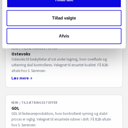
Ammoniakopløsning/Salmiakspiritus til rengøring og procesbrug
med alkalisk effekt. Egnet til professionel drift. Få B2B-aftale hos S.
Sørensen.
Tillad valgte
Læs mere
Afvis
KEMI / TILSÆTNINGSSTOFFER
Ostevoks
Ostevoks til beskyttelse af ost under lagring, hvor overflade og
udtørring skal kontrolleres. Velegnet til ensartet kvalitet. Få B2B-
aftale hos S. Sørensen.
Læs mere
KEMI / TILSÆTNINGSSTOFFER
GDL
GDL til fødevareproduktion, hvor kontrolleret syrning og stabil
proces er vigtig. Velegnet til ensartede rutiner i drift. Få B2B-aftale
hos S. Sørensen.