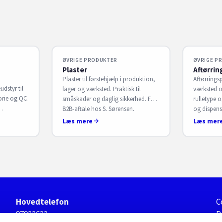
ØVRIGE PRODUKTER
ØVRIGE P
Plaster
Aftørrin
Plaster til førstehjælp i produktion,
Aftørringsp
udstyr til
lager og værksted. Praktisk til
værksted o
orie og QC.
småskader og daglig sikkerhed. Få
rulletype o
B2B-aftale hos S. Sørensen.
og dispense
yse. Få
aftale hos 
Læs mere
Læs mer
n.
Hovedtelefon
C
97922622
P