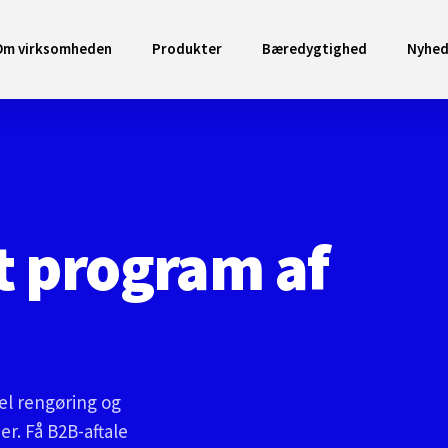
Om virksomheden
Produkter
Bæredygtighed
Nyhed
t program af
el rengøring og
r. Få B2B-aftale