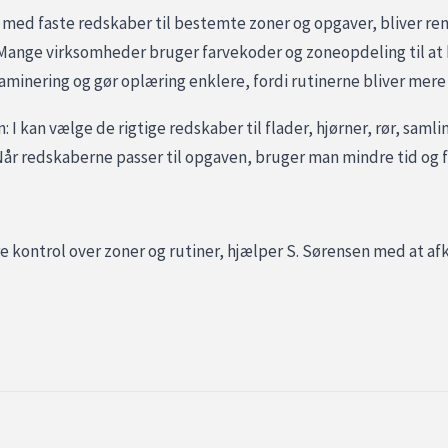
er med faste redskaber til bestemte zoner og opgaver, bliver re
t. Mange virksomheder bruger farvekoder og zoneopdeling til at
minering og gør oplæring enklere, fordi rutinerne bliver mere 
: I kan vælge de rigtige redskaber til flader, hjørner, rør, sam
år redskaberne passer til opgaven, bruger man mindre tid og f
e kontrol over zoner og rutiner, hjælper S. Sørensen med at afk