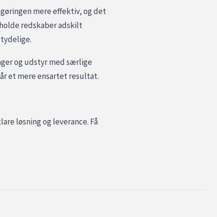
ngøringen mere effektiv, og det
 holde redskaber adskilt
tydelige.
linger og udstyr med særlige
år et mere ensartet resultat.
lare løsning og leverance. Få