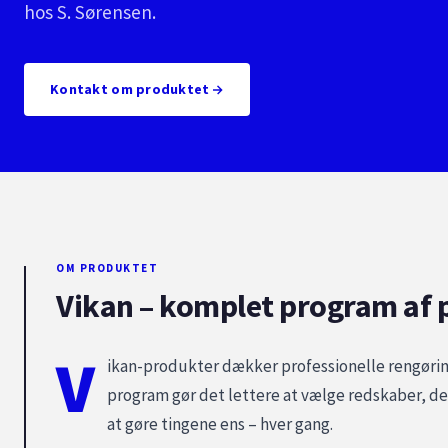
hos S. Sørensen.
Kontakt om produktet
OM PRODUKTET
Vikan – komplet program af p
V
ikan-produkter dækker professionelle rengørings
program gør det lettere at vælge redskaber, der
at gøre tingene ens – hver gang.