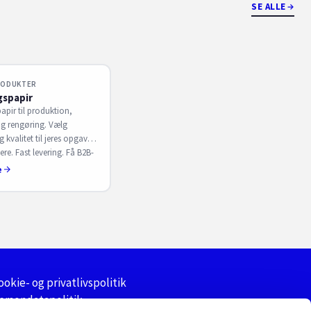
SE ALLE
RODUKTER
gspapir
apir til produktion,
g rengøring. Vælg
g kvalitet til jeres opgaver
re. Fast levering. Få B2B-
S. Sørensen.
e
ookie- og privatlivspolitik
ersondatapolitik