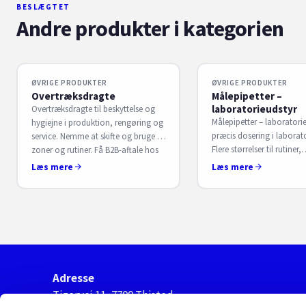
BESLÆGTET
Andre produkter i kategorien
ØVRIGE PRODUKTER
ØVRIGE PRODUKTER
Overtræksdragte
Målepipetter –
laboratorieudstyr
Overtræksdragte til beskyttelse og
Målepipetter – laboratorie
hygiejne i produktion, rengøring og
præcis dosering i laborat
service. Nemme at skifte og bruge i
Flere størrelser til rutiner,
zoner og rutiner. Få B2B-aftale hos
prøveforberedelse og anal
S. Sørensen.
Læs mere
Læs mere
B2B-aftale hos S. Sørense
Adresse
Tigervej 11, 7700 Thisted