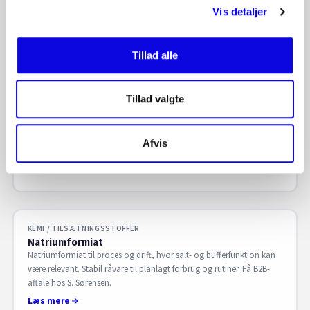
Få B2B-aftale hos S. Sørensen.
Vis detaljer
Læs mere
Tillad alle
KEMI / TILSÆTNINGSSTOFFER
Citronsyre flydende og fastform – Teknisk og Food
Tillad valgte
grade Kina og EU kvalitet – E330
Citronsyre i flydende og fast form (Teknisk og Food grade Kina og
EU kvalitet – E330) til syrestyring i proces og fødevarer. Få B2B-aftale
Afvis
hos S. Sørensen.
Læs mere
KEMI / TILSÆTNINGSSTOFFER
Natriumformiat
Natriumformiat til proces og drift, hvor salt- og bufferfunktion kan
være relevant. Stabil råvare til planlagt forbrug og rutiner. Få B2B-
aftale hos S. Sørensen.
Læs mere