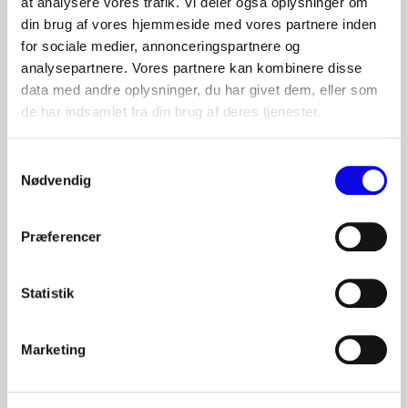
at analysere vores trafik. Vi deler også oplysninger om
Skal I bruge Svovlsyre (akkumulatorsyre)?
din brug af vores hjemmeside med vores partnere inden
Hvis svovlsyre indgår i jeres proces eller tekniske
for sociale medier, annonceringspartnere og
analysepartnere. Vores partnere kan kombinere disse
rutiner, hjælper S. Sørensen med at afklare
data med andre oplysninger, du har givet dem, eller som
koncentration og leverance, så det passer til jeres
de har indsamlet fra din brug af deres tjenester.
forbrug og håndtering. Få B2B-aftale hos S. Sørensen.
Samtykkevalg
Nødvendig
Præferencer
SE ALLE
BESLÆGTET
Andre produkter i kategorien
Statistik
KEMI / TILSÆTNINGSSTOFFER
Marketing
Polymer
Polymer til vand- og procesbehandling, hvor flokkulering og
separation skal fungere stabilt. Vælg type til jeres anlæg og rutiner.