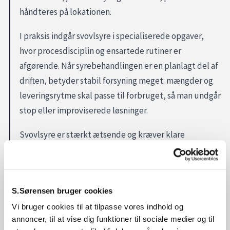
håndteres på lokationen.
I praksis indgår svovlsyre i specialiserede opgaver,
hvor procesdisciplin og ensartede rutiner er
afgørende. Når syrebehandlingen er en planlagt del af
driften, betyder stabil forsyning meget: mængder og
leveringsrytme skal passe til forbruget, så man undgår
stop eller improviserede løsninger.
Svovlsyre er stærkt ætsende og kræver klare
procedurer for opbevaring og brug. Derfor skal
leverancen afstemmes med jeres sikkerhedssetup, og
dokumentation skal kunne indgå i jeres interne
S.Sørensen bruger cookies
systemer, så håndtering kan gennemføres konsekvent
Vi bruger cookies til at tilpasse vores indhold og
i hverdagen.
annoncer, til at vise dig funktioner til sociale medier og til