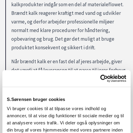
kalkprodukter indgår som en del af materialeflowet.
Brændt kalk reagerer kraftigt med vand og udvikler
varme, og derfor arbejder professionelle miljøer
normalt med klare procedurer for håndtering,
opbevaring og brug. Det gør det muligt at bruge
produktet konsekvent og sikkert i drift.
Når brændt kalk er en fast del af jeres arbejde, giver
det værdi at få leverancen til at passe til jeres forbrug
og logistik: mængder, leveringsrytme og praktisk
håndtering på lokationen. Det reducerer interne
flaskehalse og gør det lettere at holde et stabilt
S.Sørensen bruger cookies
tempo i drift og produktion.
Vi bruger cookies til at tilpasse vores indhold og
annoncer, til at vise dig funktioner til sociale medier og til
Skal I bruge brændt kalk?
at analysere vores trafik. Vi deler også oplysninger om
din brug af vores hjemmeside med vores partnere inden
Hvis brændt kalk indgår i jeres proces eller