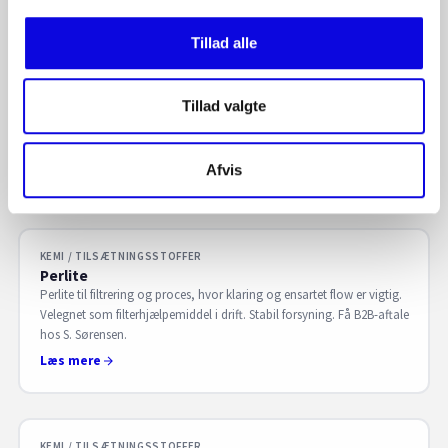
Tillad alle
KEMI / TILSÆTNINGSSTOFFER
Propylenglycol
Propylenglycol til proces og formulering, hvor fugt, viskositet og
Tillad valgte
stabilitet er relevant. Leveres i passende kvalitet til drift. Få B2B-aftale
hos S. Sørensen.
Afvis
Læs mere
KEMI / TILSÆTNINGSSTOFFER
Perlite
Perlite til filtrering og proces, hvor klaring og ensartet flow er vigtig.
Velegnet som filterhjælpemiddel i drift. Stabil forsyning. Få B2B-aftale
hos S. Sørensen.
Læs mere
KEMI / TILSÆTNINGSSTOFFER