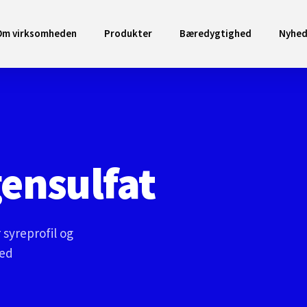
Om virksomheden
Produkter
Bæredygtighed
Nyhed
ensulfat
 syreprofil og
med